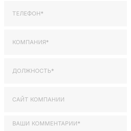
данных
Я соглашаюсь на
получение информационно-
рекламных материалов
подписаться
E-
ВК
mail:
RuTube
info@nwcomm.ru
Телеграмм
Телефон:
+7 (812) 643 5520
Проекты
О нас
Наши
Об агентстве
проекты
Клиенты и партнеры
Новости
Отзывы
Команда